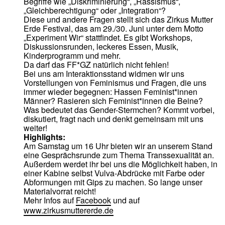
Begriffe wie „Diskriminierung“, „Rassismus“,
„Gleichberechtigung“ oder „Integration“?
Diese und andere Fragen stellt sich das Zirkus Mutter
Erde Festival, das am 29./30. Juni unter dem Motto
„Experiment Wir“ stattfindet. Es gibt Workshops,
Diskussionsrunden, leckeres Essen, Musik,
Kinderprogramm und mehr.
Da darf das FF*GZ natürlich nicht fehlen!
Bei uns am Interaktionsstand widmen wir uns
Vorstellungen von Feminismus und Fragen, die uns
immer wieder begegnen: Hassen Feminist*innen
Männer? Rasieren sich Feminist*innen die Beine?
Was bedeutet das Gender-Stermchen? Kommt vorbei,
diskutiert, fragt nach und denkt gemeinsam mit uns
weiter!
Highlights:
Am Samstag um 16 Uhr bieten wir an unserem Stand
eine Gesprächsrunde zum Thema Transsexualität an.
Außerdem werdet ihr bei uns die Möglichkeit haben, in
einer Kabine selbst Vulva-Abdrücke mit Farbe oder
Abformungen mit Gips zu machen. So lange unser
Materialvorrat reicht!
Mehr Infos auf
Facebook
und auf
www.zirkusmuttererde.de