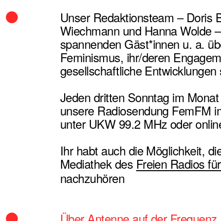
Unser Redaktionsteam – Doris B
Wiechmann und Hanna Wolde – 
spannenden Gäst*innen u. a. übe
Feminismus, ihr/deren Engagem
gesellschaftliche Entwicklunge
Jeden dritten Sonntag im Monat 
unsere Radiosendung FemFM im F
unter UKW 99.2 MHz oder onlin
Ihr habt auch die Möglichkeit, d
Mediathek des
Freien Radios für
nachzuhören
Über Antenne auf der Frequenz