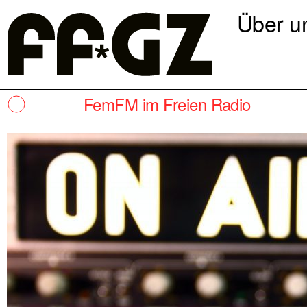
Über u
FemFM im Freien Radio