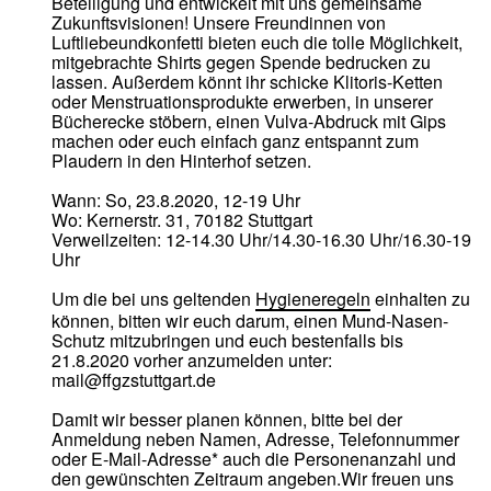
Beteiligung und entwickelt mit uns gemeinsame
Zukunftsvisionen! Unsere Freundinnen von
Luftliebeundkonfetti bieten euch die tolle Möglichkeit,
mitgebrachte Shirts gegen Spende bedrucken zu
lassen. Außerdem könnt ihr schicke Klitoris-Ketten
oder Menstruationsprodukte erwerben, in unserer
Bücherecke stöbern, einen Vulva-Abdruck mit Gips
machen oder euch einfach ganz entspannt zum
Plaudern in den Hinterhof setzen.
Wann: So, 23.8.2020, 12-19 Uhr
Wo: Kernerstr. 31, 70182 Stuttgart
Verweilzeiten: 12-14.30 Uhr/14.30-16.30 Uhr/16.30-19
Uhr
Um die bei uns geltenden
Hygieneregeln
einhalten zu
können, bitten wir euch darum, einen Mund-Nasen-
Schutz mitzubringen und euch bestenfalls bis
21.8.2020 vorher anzumelden unter:
mail@ffgzstuttgart.de
Damit wir besser planen können, bitte bei der
Anmeldung neben Namen, Adresse, Telefonnummer
oder E-Mail-Adresse* auch die Personenanzahl und
den gewünschten Zeitraum angeben.Wir freuen uns