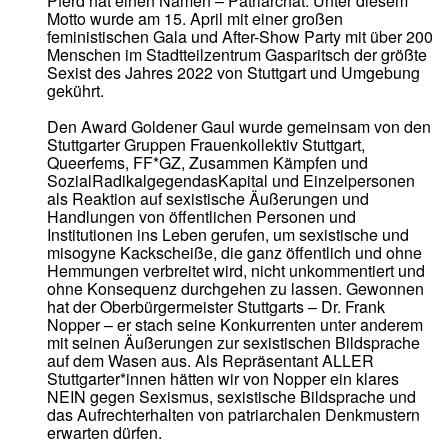
Pferd hat einen Namen – Patriarchat. Unter diesem
Motto wurde am 15. April mit einer großen
feministischen Gala und After-Show Party mit über 200
Menschen im Stadtteilzentrum Gasparitsch der größte
Sexist des Jahres 2022 von Stuttgart und Umgebung
gekührt.
Den Award Goldener Gaul wurde gemeinsam von den
Stuttgarter Gruppen Frauenkollektiv Stuttgart,
Queerfems, FF*GZ, Zusammen Kämpfen und
SozialRadikalgegendasKapital und Einzelpersonen
als Reaktion auf sexistische Äußerungen und
Handlungen von öffentlichen Personen und
Institutionen ins Leben gerufen, um sexistische und
misogyne Kackscheiße, die ganz öffentlich und ohne
Hemmungen verbreitet wird, nicht unkommentiert und
ohne Konsequenz durchgehen zu lassen. Gewonnen
hat der Oberbürgermeister Stuttgarts – Dr. Frank
Nopper – er stach seine Konkurrenten unter anderem
mit seinen Äußerungen zur sexistischen Bildsprache
auf dem Wasen aus. Als Repräsentant ALLER
Stuttgarter*innen hätten wir von Nopper ein klares
NEIN gegen Sexismus, sexistische Bildsprache und
das Aufrechterhalten von patriarchalen Denkmustern
erwarten dürfen.