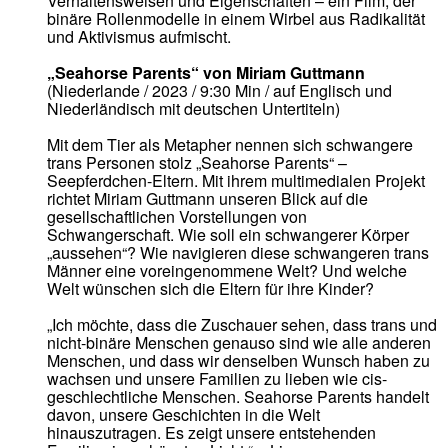
Verhaltensweisen und Eigenschaften – ein Film, der
binäre Rollenmodelle in einem Wirbel aus Radikalität
und Aktivismus aufmischt.
„Seahorse Parents“ von Miriam Guttmann
(Niederlande / 2023 / 9:30 Min / auf Englisch und
Niederländisch mit deutschen Untertiteln)
Mit dem Tier als Metapher nennen sich schwangere
trans Personen stolz „Seahorse Parents“ –
Seepferdchen-Eltern. Mit ihrem multimedialen Projekt
richtet Miriam Guttmann unseren Blick auf die
gesellschaftlichen Vorstellungen von
Schwangerschaft. Wie soll ein schwangerer Körper
„aussehen“? Wie navigieren diese schwangeren trans
Männer eine voreingenommene Welt? Und welche
Welt wünschen sich die Eltern für ihre Kinder?
„Ich möchte, dass die Zuschauer sehen, dass trans und
nicht-binäre Menschen genauso sind wie alle anderen
Menschen, und dass wir denselben Wunsch haben zu
wachsen und unsere Familien zu lieben wie cis-
geschlechtliche Menschen. Seahorse Parents handelt
davon, unsere Geschichten in die Welt
hinauszutragen. Es zeigt unsere entstehenden