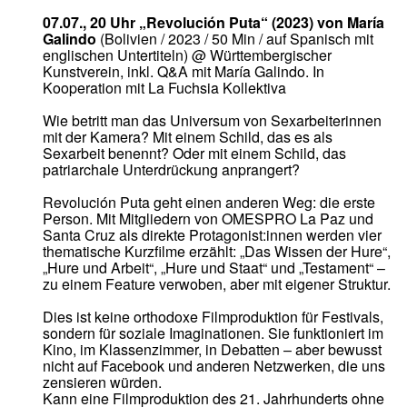
07.07., 20 Uhr „Revolución Puta“ (2023) von María
Galindo
(Bolivien / 2023 / 50 Min / auf Spanisch mit
englischen Untertiteln) @ Württembergischer
Kunstverein, inkl. Q&A mit María Galindo. In
Kooperation mit La Fuchsia Kollektiva
Wie betritt man das Universum von Sexarbeiterinnen
mit der Kamera? Mit einem Schild, das es als
Sexarbeit benennt? Oder mit einem Schild, das
patriarchale Unterdrückung anprangert?
Revolución Puta geht einen anderen Weg: die erste
Person. Mit Mitgliedern von OMESPRO La Paz und
Santa Cruz als direkte Protagonist:innen werden vier
thematische Kurzfilme erzählt: „Das Wissen der Hure“,
„Hure und Arbeit“, „Hure und Staat“ und „Testament“ –
zu einem Feature verwoben, aber mit eigener Struktur.
Dies ist keine orthodoxe Filmproduktion für Festivals,
sondern für soziale Imaginationen. Sie funktioniert im
Kino, im Klassenzimmer, in Debatten – aber bewusst
nicht auf Facebook und anderen Netzwerken, die uns
zensieren würden.
Kann eine Filmproduktion des 21. Jahrhunderts ohne