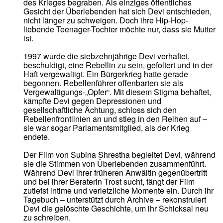
des Krieges begraben. Als einziges öffentliches
Gesicht der Überlebenden hat sich Devi entschieden,
nicht länger zu schweigen. Doch ihre Hip-Hop-
liebende Teenager-Tochter möchte nur, dass sie Mutter
ist.
1997 wurde die siebzehnjährige Devi verhaftet,
beschuldigt, eine Rebellin zu sein, gefoltert und in der
Haft vergewaltigt. Ein Bürgerkrieg hatte gerade
begonnen. Rebellenführer offenbarten sie als
Vergewaltigungs-„Opfer“. Mit diesem Stigma behaftet,
kämpfte Devi gegen Depressionen und
gesellschaftliche Ächtung, schloss sich den
Rebellenfrontlinien an und stieg in den Reihen auf –
sie war sogar Parlamentsmitglied, als der Krieg
endete.
Der Film von Subina Shrestha begleitet Devi, während
sie die Stimmen von Überlebenden zusammenführt.
Während Devi ihrer früheren Anwältin gegenübertritt
und bei ihrer Beraterin Trost sucht, fängt der Film
zutiefst intime und verletzliche Momente ein. Durch ihr
Tagebuch – unterstützt durch Archive – rekonstruiert
Devi die gelöschte Geschichte, um ihr Schicksal neu
zu schreiben.