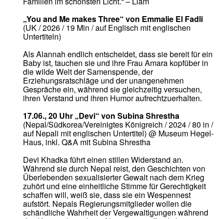
Familien im schönsten Licht.“ – Liam
„You and Me makes Three“ von Emmalie El Fadli
(UK / 2026 / 19 Min / auf Englisch mit englischen
Untertiteln)
Als Alannah endlich entscheidet, dass sie bereit für ein
Baby ist, tauchen sie und ihre Frau Amara kopfüber in
die wilde Welt der Samenspende, der
Erziehungsratschläge und der unangenehmen
Gespräche ein, während sie gleichzeitig versuchen,
ihren Verstand und ihren Humor aufrechtzuerhalten.
17.06., 20 Uhr „Devi“ von Subina Shrestha
(Nepal/Südkorea/Vereinigtes Königreich / 2024 / 80 in /
auf Nepali mit englischen Untertitel) @ Museum Hegel-
Haus, inkl. Q&A mit Subina Shrestha
Devi Khadka führt einen stillen Widerstand an.
Während sie durch Nepal reist, den Geschichten von
Überlebenden sexualisierter Gewalt nach dem Krieg
zuhört und eine einheitliche Stimme für Gerechtigkeit
schaffen will, weiß sie, dass sie ein Wespennest
aufstört. Nepals Regierungsmitglieder wollen die
schändliche Wahrheit der Vergewaltigungen während