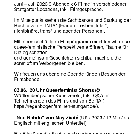
Juni – Juli 2026 3 Abende x 6 Filme in verschiedenen
Stuttgarter Locations, inkl. Filmgespräche.
Im Mittelpunkt stehen die Sichtbarkeit und Stärkung der
Rechte von FLINTA* (Frauen, Lesben, inter*,
nichtbinäre, trans* und agender Personen).
Mit einem vielfältigen Filmprogramm möchten wir neue
queer-feministische Perspektiven eröffnen, Räume für
Dialog schaffen
und gemeinsam Geschichten sichtbar machen, die
sonst oft im Verborgenen bleiben.
Wir freuen uns über eine Spende für den Besuch der
Filmabende.
03.06., 20 Uhr Queerfeminist Shorts
@
Württembergischer Kunstverein, inkl. Q&A mit
Teilnehmenden des Films und von BerTA (
https://regenbogenfamilien-stuttgart.de/
).
„Neo Nahda“ von May Ziadé
(UK / 2023 / 12 Min / auf
Englisch mit englischen Untertitel)
Ein Film über die Suche nach verborgenen queeren