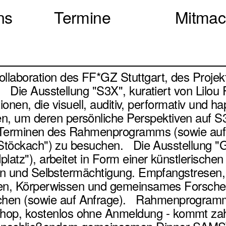
ns
Termine
Mitma
laboration des FF*GZ Stuttgart, des Projek
 Die Ausstellung "S3X", kuratiert von Lilou 
ionen, die visuell, auditiv, performativ und ha
um deren persönliche Perspektiven auf S3xua
an Terminen des Rahmenprogramms (sowie auf
 "Stöckach") zu besuchen. Die Ausstellung 
latz"), arbeitet in Form einer künstlerische
exion und Selbstermächtigung. Empfangstres
ten, Körperwissen und gemeinsames Forschen.
en (sowie auf Anfrage). Rahmenprogramm
op, kostenlos ohne Anmeldung - kommt zah