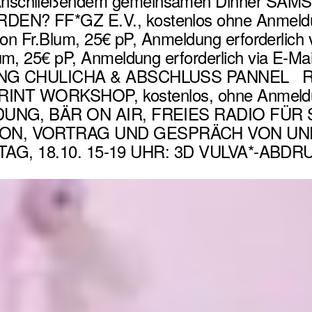
chließendem gemeinsamen Dinner SAMST
 FF*GZ E.V., kostenlos ohne Anmeldun
n Fr.Blum, 25€ pP, Anmeldung erforderli
, 25€ pP, Anmeldung erforderlich via E
NG CHULICHA & ABSCHLUSS PANNEL Rahm
RINT WORKSHOP, kostenlos, ohne Anmeldun
DUNG, BÄR ON AIR, FREIES RADIO FÜR 
N, VORTRAG UND GESPRÄCH VON UND M
STAG, 18.10. 15-19 UHR: 3D VULVA*-ABDR