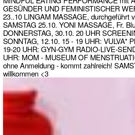
MINDFUL EATING PERFORMANCE mit Ans
GESÜNDER UND FEMINISTISCHER WERDEN?
23..10 LINGAM MASSAGE, durchgeführt vo
SAMSTAG 25.10. YONI MASSAGE, Fr. Blum
DONNERSTAG, 30.10. 20 UHR SCREENI
SONNTAG, 12.10. 15 - 19 UHR: VULVA* P
19-20 UHR: GYN-GYM RADIO-LIVE-SEN
UHR: MOM - MUSEUM OF MENSTRUATIO
ohne Anmeldung - kommt zahlreich! SAM
willkommen <3