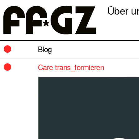
Über u
Blog
Care trans_formieren