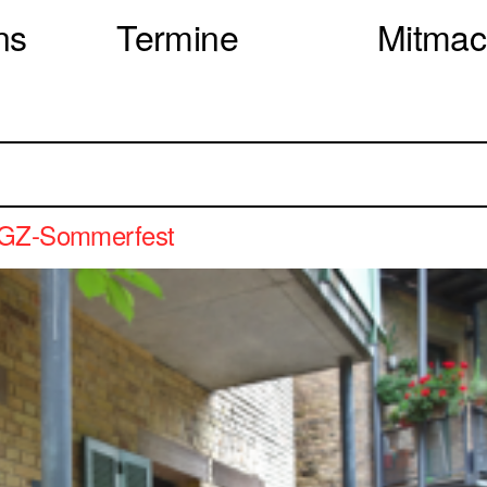
ns
Termine
Mitma
F*GZ-Sommerfest