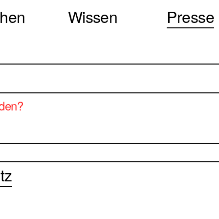
chen
Wissen
Presse
rden?
tz